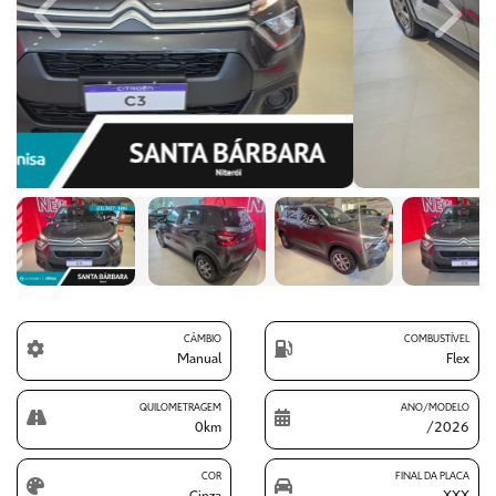
Previous
Next
CÂMBIO
COMBUSTÍVEL
Manual
Flex
QUILOMETRAGEM
ANO/MODELO
0km
/2026
COR
FINAL DA PLACA