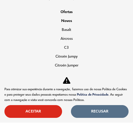
Ofertas
Novos
Basalt
Aircross
C3
Citroën Jumpy
Citroën Jumper
Vendas Diretas
Pequenas Empresas
Para otimizar sua experiência durante a navegação, fazemos uso de nossa Política de Cookies
Profissionais autônomos
e para proteger seus dados pessoais respeitamos nossa
Política de Privacidade
. Ao seguir
com a navegação e visita você concorda com nossas Políticas.
Convênio
Veículos diplomáticos
ACEITAR
RECUSAR
Governo
Carro para frota