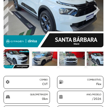
Previous
Next
CÂMBIO
COMBUSTÍVEL
CVT
Flex
QUILOMETRAGEM
ANO/MODELO
0km
/2026