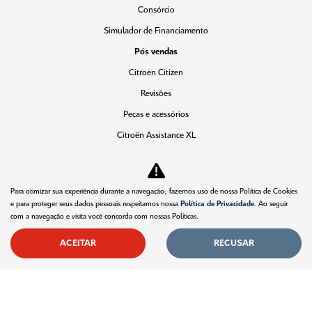
Consórcio
Simulador de Financiamento
Pós vendas
Citroën Citizen
Revisões
Peças e acessórios
Citroën Assistance XL
Recall
Estoque
Para otimizar sua experiência durante a navegação, fazemos uso de nossa Política de Cookies
Novos
e para proteger seus dados pessoais respeitamos nossa
Política de Privacidade
. Ao seguir
com a navegação e visita você concorda com nossas Políticas.
Seminovos
Fale conosco
ACEITAR
RECUSAR
Sobre nós
Contato
Comfort Drive