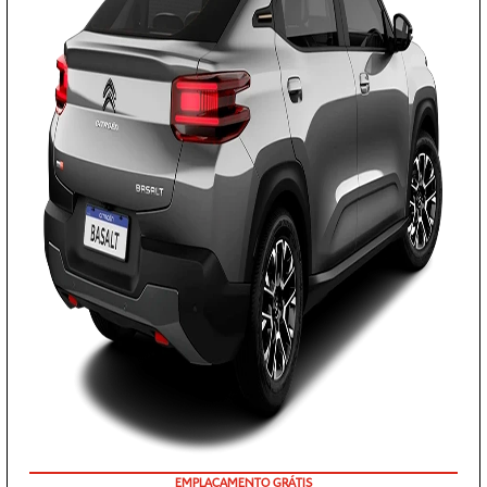
Para otimizar sua experiência durante a navegação, fazemos uso de nossa Política de Cookies
e para proteger seus dados pessoais respeitamos nossa
Política de Privacidade
. Ao seguir
com a navegação e visita você concorda com nossas Políticas.
ACEITAR
RECUSAR
COM SEU USADO NA TROCA