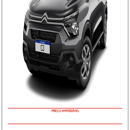
O VALOR ANUNCIADO JÁ CONTEMPLA AS ISENÇÕES DE IPI E ICMS
TAXISTA