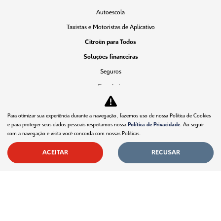
Autoescola
Taxistas e Motoristas de Aplicativo
Citroën para Todos
Soluções financeiras
Seguros
Consórcio
Simulador de Financiamento
Pós vendas
Para otimizar sua experiência durante a navegação, fazemos uso de nossa Política de Cookies
e para proteger seus dados pessoais respeitamos nossa
Política de Privacidade
. Ao seguir
Citroën Citizen
com a navegação e visita você concorda com nossas Políticas.
Revisões
ACEITAR
RECUSAR
Peças e acessórios
Citroën Assistance XL
Recall
Estoque
Novos