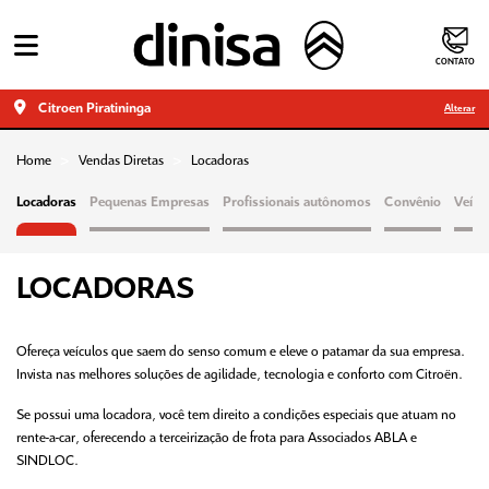
CONTATO
Citroen Piratininga
Alterar
Home
Vendas Diretas
Locadoras
Locadoras
Pequenas Empresas
Profissionais autônomos
Convênio
Veícu
LOCADORAS
Ofereça veículos que saem do senso comum e eleve o patamar da sua empresa.
Invista nas melhores soluções de agilidade, tecnologia e conforto com Citroën.
Se possui uma locadora, você tem direito a condições especiais que atuam no
rente-a-car, oferecendo a terceirização de frota para Associados ABLA e
SINDLOC.