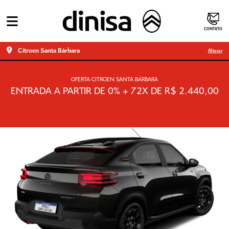
CONTATO
Citroen Santa Bárbara
Alterar
OFERTA CITROEN SANTA BÁRBARA
ENTRADA A PARTIR DE 0% + 72X DE R$ 2.440,00