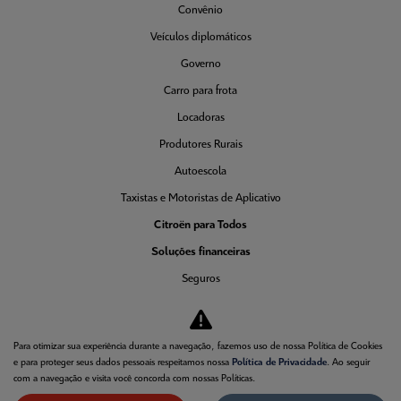
Convênio
Veículos diplomáticos
Governo
Carro para frota
Locadoras
Produtores Rurais
Autoescola
Taxistas e Motoristas de Aplicativo
Citroën para Todos
Soluções financeiras
Seguros
Consórcio
Simulador de Financiamento
Para otimizar sua experiência durante a navegação, fazemos uso de nossa Política de Cookies
Pós vendas
e para proteger seus dados pessoais respeitamos nossa
Política de Privacidade
. Ao seguir
com a navegação e visita você concorda com nossas Políticas.
Citroën Citizen