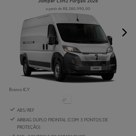
Jumper L3H2 Furgão 2026
a partir de R$ 280.990,00
Ne
Branco ICY
ABS/REF
AIRBAG DUPLO FRONTAL (COM 3 PONTOS DE
PROTEÇÃO)