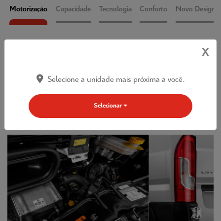
Motorização
Capacidade
Tecnologia
Conforto
Novo Design
X
MELHOR TCO
Possui um dos melhores índices TCO (custo total de propriedade de
Selecione a unidade mais próxima a você.
um produto) da categoria, resultando em melhores vantagens para
você e o seu negócio.
Selecionar
Previous
Next