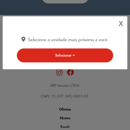
X
Selecione a unidade mais próxima a você.
Selecionar
Acompanhe nossa concessionária nas Redes Sociais:
ARP Veículos LTDA
CNPJ: 15.337.345/0001-02
Ofertas
Novos
Basalt