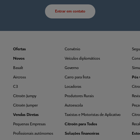
Entrar em contato
Ofertas
Convênio
Segu
Novos
Veículos diplomáticos
Cons
Basalt
Governo
Simu
Aircross
Carro para frota
Pós 
C3
Locadoras
Citro
Citroën Jumpy
Produtores Rurais
Revi
Citroën Jumper
Autoescola
Peça
Vendas Diretas
Taxistas e Motoristas de Aplicativo
Citr
Pequenas Empresas
Citroën para Todos
Recal
Profissionais autônomos
Soluções financeiras
Esto