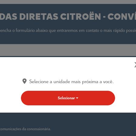
DAS DIRETAS CITROËN - CONV
encha o formulário abaixo que entraremos em contato o mais rápido possí
Selecione a unidade mais próxima a você.
Selecionar
comunicações da concessionária.