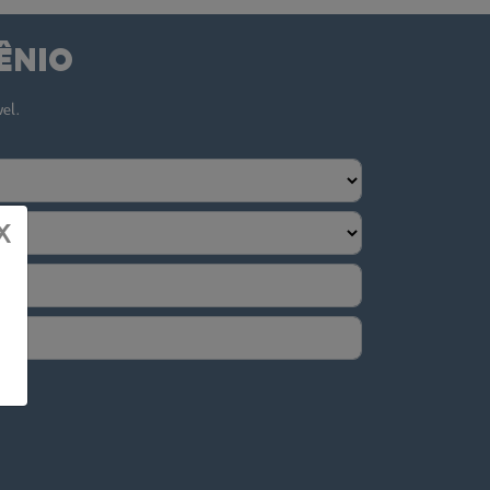
ÊNIO
vel.
X