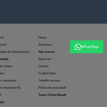
ros
Novos
órcio
Seminovos
WhatsApp
lador de Financiamento
Fale conosco
vendas
Sobre nós
ën Citizen
Contato
sões
Comfort Drive
s e acessórios
Trabalhe conosco
oën Assistance XL
Política de privacidade
l
Teaser Citroen Basalt
que