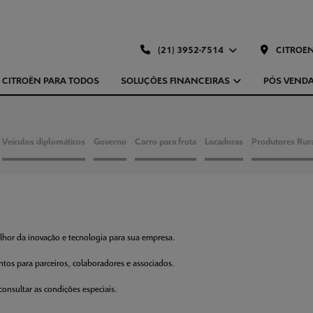
(21) 3952-7514
CITROEN
CITROËN PARA TODOS
SOLUÇÕES FINANCEIRAS
PÓS VEND
Veículos diplomáticos
Governo
Carro para frota
Locadoras
Produtores Rur
lhor da inovação e tecnologia para sua empresa.
tos para parceiros, colaboradores e associados.
onsultar as condições especiais.