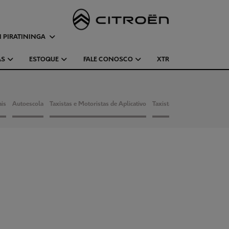
 PIRATININGA
AS
ESTOQUE
FALE CONOSCO
XTR
ais
Autoescola
Taxistas e Motoristas de Aplicativo
Taxistas