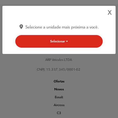
X
Selecione a unidade mais próxima a você.
Acompanhe nossa concessionária nas Redes Sociais:
Selecionar
ARP Veículos LTDA
CNPJ: 15.337.345/0001-02
Ofertas
Novos
Basalt
Aircross
C3