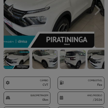
Previous
Next
CÂMBIO
COMBUSTÍVEL
CVT
Flex
QUILOMETRAGEM
ANO/MODELO
0km
/2026