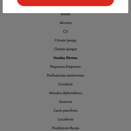
Novos
Basalt
Aircross
C3
Citroën Jumpy
Citroën Jumper
Vendas Diretas
Pequenas Empresas
Profissionais autônomos
Convênio
Veículos diplomáticos
Governo
Carro para frota
Locadoras
Produtores Rurais